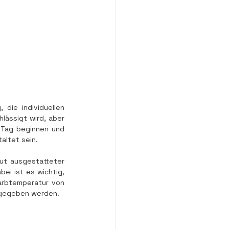
die individuellen 
ässigt wird, aber 
 Tag beginnen und 
altet sein.
gut ausgestatteter 
ei ist es wichtig, 
arbtemperatur von 
ergegeben werden.