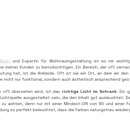
Berlin
 und Expertin für Wohnraumgestaltung ist es mir wichtig, 
 meiner Kunden zu berücksichtigen. Ein Bereich, der oft vernachl
ung hat, ist die Ankleide. Oft ist sie ein Ort, an dem wir den
ie nicht nur funktional, sondern auch ästhetisch ansprechend gest
er oft übersehen wird, ist das 
richtige Licht im Schrank
. Ein 
 Lichtquelle ausgestattet sein, die den Inhalt gut ausleuchtet. Dab
 zu achten, denn nur mit einer Mindest-CRI von 90 und einer F
eidung so perfekt beleuchtet, dass die Farben naturgetreu wied